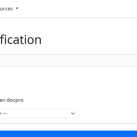
ources
fication
ien docpro