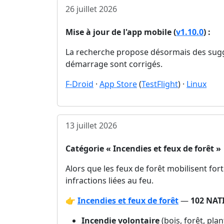
26 juillet 2026
Mise à jour de l'app mobile (
v1.10.0
) :
La recherche propose désormais des sug
démarrage sont corrigés.
F-Droid
·
App Store
(
TestFlight
) ·
Linux
13 juillet 2026
Catégorie « Incendies et feux de forêt »
Alors que les feux de forêt mobilisent for
infractions liées au feu.
👉
Incendies et feux de forêt
—
102 NAT
Incendie volontaire
(bois, forêt, pla