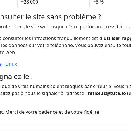
~28 000
~3 %
sulter le site sans problème ?
tections, le site web risque d'être parfois inaccessible ou 
à consulter les infractions tranquillement est d'
utiliser l'
s les données sur votre téléphone. Vous pouvez ensuite tou
ite web.
e
·
Linux
nalez-le !
le que de vrais humains soient bloqués par erreur. Si vous n'
itez pas à nous le signaler à l'adresse :
retiolus@tuta.io
(e
t. Merci de votre patience et de votre fidélité !