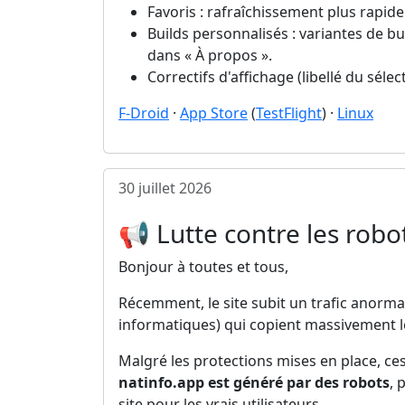
Favoris : rafraîchissement plus rapid
Builds personnalisés : variantes de b
dans « À propos ».
Correctifs d'affichage (libellé du séle
F-Droid
·
App Store
(
TestFlight
) ·
Linux
30 juillet 2026
📢 Lutte contre les robo
Bonjour à toutes et tous,
Récemment, le site subit un trafic anorma
informatiques) qui copient massivement le
Malgré les protections mises en place, ces
natinfo.app est généré par des robots
, 
site pour les vrais utilisateurs.