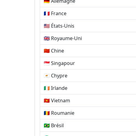
🇩🇪 Allemagne
🇫🇷 France
🇺🇸 États-Unis
🇬🇧 Royaume-Uni
🇨🇳 Chine
🇸🇬 Singapour
🇨🇾 Chypre
🇮🇪 Irlande
🇻🇳 Vietnam
🇷🇴 Roumanie
🇧🇷 Brésil