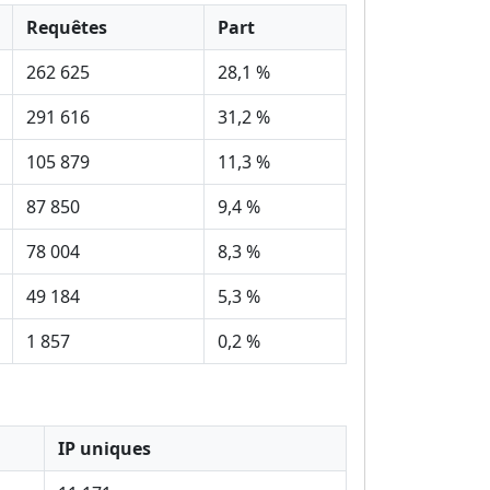
Requêtes
Part
262 625
28,1 %
291 616
31,2 %
105 879
11,3 %
87 850
9,4 %
78 004
8,3 %
49 184
5,3 %
1 857
0,2 %
IP uniques