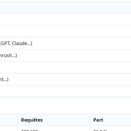
tGPT, Claude...)
rush...)
...)
Requêtes
Part