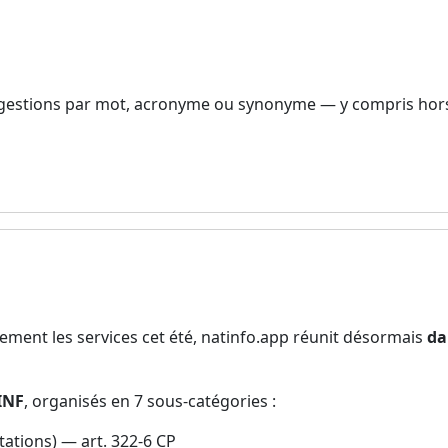
gestions par mot, acronyme ou synonyme — y compris hors 
tement les services cet été, natinfo.app réunit désormais
da
INF
, organisés en 7 sous-catégories :
ntations) — art. 322-6 CP