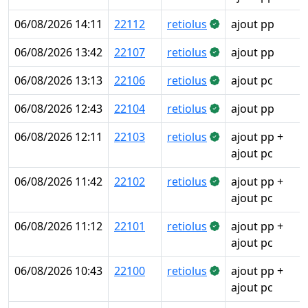
06/08/2026 14:11
22112
retiolus
ajout pp
06/08/2026 13:42
22107
retiolus
ajout pp
06/08/2026 13:13
22106
retiolus
ajout pc
06/08/2026 12:43
22104
retiolus
ajout pp
06/08/2026 12:11
22103
retiolus
ajout pp +
ajout pc
06/08/2026 11:42
22102
retiolus
ajout pp +
ajout pc
06/08/2026 11:12
22101
retiolus
ajout pp +
ajout pc
06/08/2026 10:43
22100
retiolus
ajout pp +
ajout pc