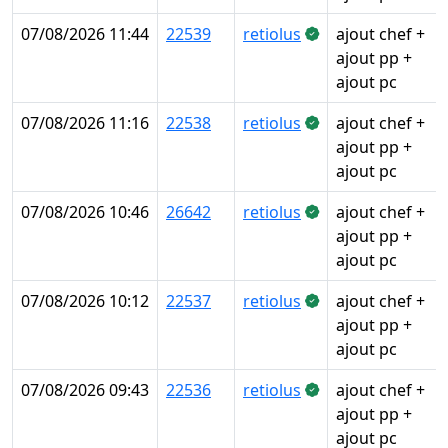
07/08/2026 11:44
22539
retiolus
ajout chef +
ajout pp +
ajout pc
07/08/2026 11:16
22538
retiolus
ajout chef +
ajout pp +
ajout pc
07/08/2026 10:46
26642
retiolus
ajout chef +
ajout pp +
ajout pc
07/08/2026 10:12
22537
retiolus
ajout chef +
ajout pp +
ajout pc
07/08/2026 09:43
22536
retiolus
ajout chef +
ajout pp +
ajout pc