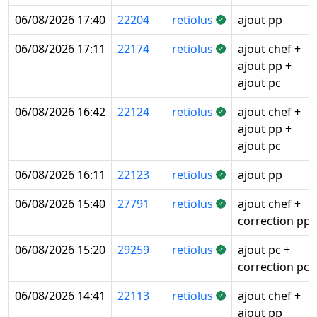
06/08/2026 17:40
22204
retiolus
ajout pp
06/08/2026 17:11
22174
retiolus
ajout chef +
ajout pp +
ajout pc
06/08/2026 16:42
22124
retiolus
ajout chef +
ajout pp +
ajout pc
06/08/2026 16:11
22123
retiolus
ajout pp
06/08/2026 15:40
27791
retiolus
ajout chef +
correction pp
06/08/2026 15:20
29259
retiolus
ajout pc +
correction pc
06/08/2026 14:41
22113
retiolus
ajout chef +
ajout pp