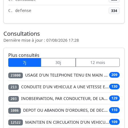
334
C. defense
Consultations
Dernière mise à jour : 07/08/2026 17:28
Plus consultés
7j
30j
12 mois
USAGE D'UN TELEPHONE TENU EN MAIN PAR LE CONDUCTEUR D'…
209
23800
CONDUITE D'UN VEHICULE A UNE VITESSE EXCESSIVE EU EGAR…
130
213
INOBSERVATION, PAR CONDUCTEUR, DE L'ARRET IMPOSE PAR L…
129
203
DEPOT OU ABANDON D'ORDURES, DE DECHETS, DE MATERIAUX O…
110
1086
MAINTIEN EN CIRCULATION D'UN VEHICULE LEGER DE CATEGOR…
109
12522