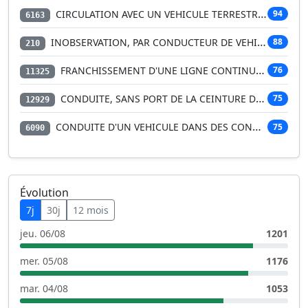
CIRCULATION AVEC UN VEHICULE TERRESTRE A MOTEUR SANS A…
94
6163
INOBSERVATION, PAR CONDUCTEUR DE VEHICULE, DE L'ARRET …
88
210
FRANCHISSEMENT D'UNE LIGNE CONTINUE PAR LE CONDUCTEUR …
76
11325
CONDUITE, SANS PORT DE LA CEINTURE DE SECURITE, D'UN V…
75
12929
CONDUITE D'UN VEHICULE DANS DES CONDITIONS NE PERMETTA…
75
6090
Évolution
7j
30j
12 mois
jeu. 06/08
1201
mer. 05/08
1176
mar. 04/08
1053