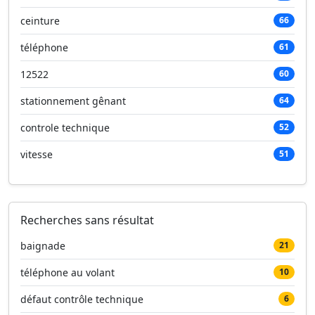
ceinture
66
téléphone
61
12522
60
stationnement gênant
64
controle technique
52
vitesse
51
Recherches sans résultat
baignade
21
téléphone au volant
10
défaut contrôle technique
6