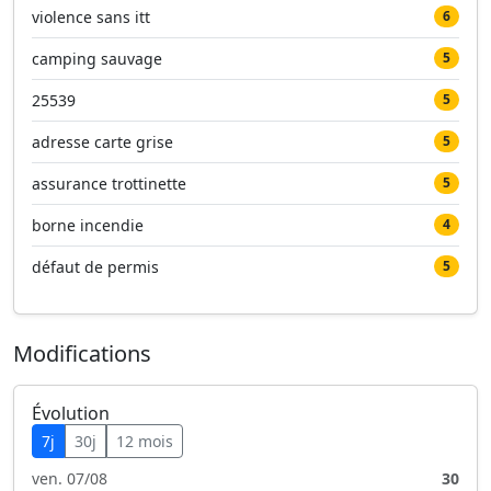
violence sans itt
6
camping sauvage
5
25539
5
adresse carte grise
5
assurance trottinette
5
borne incendie
4
défaut de permis
5
Modifications
Évolution
7j
30j
12 mois
ven. 07/08
30