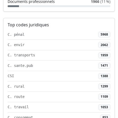
Documents professionnels
1966
(11 %)
Top codes juridiques
5968
C. pénal
2062
C. envir
1959
C. transports
1471
C. sante.pub
1388
CSI
1299
C. rural
1109
C. route
1053
C. travail
853
C. consommat