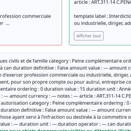
article : ART.311-14 C.PEN
 profession commerciale
template label : Interdic
rer …
ou industrielle, diriger, a
Afficher tout
iques civils et de famille category : Peine complémentaire ord
à can duration definitive : False amount value : — amount cu
n d'exercer profession commerciale ou industrielle, diriger, 
ent, pour son propre compte ou pour autrui, entreprise co
taire ordering : 0 duration value : 15 duration unit : Anné
 : — amount currency : — notes : — article : ART.311-14 C.PE
utorisation category : Peine complémentaire ordering : 0 du
duration definitive : False amount value : — amount currency
chose ayant servi à l’infraction ou destinée à la commettre 
lue : — duration unit : — duration operator : — can duratio
oire pour objets dangereux/nuisibles ou détention illicit