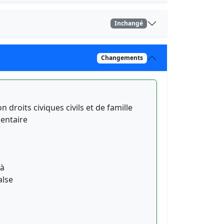
Inchangé
Changements
on droits civiques civils et de famille
entaire
'à
alse