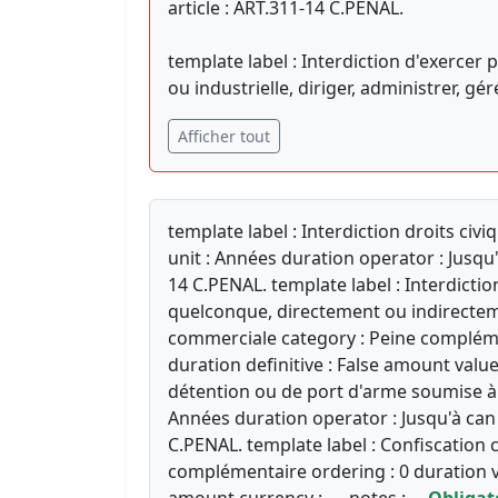
article : ART.311-14 C.PENAL.
template label : Interdiction d'exercer
ou industrielle, diriger, administrer, gé
Afficher tout
template label : Interdiction droits civ
unit : Années duration operator : Jusqu'
14 C.PENAL. template label : Interdictio
quelconque, directement ou indirectem
commerciale category : Peine complémen
duration definitive : False amount value
détention ou de port d'arme soumise à a
Années duration operator : Jusqu'à can 
C.PENAL. template label : Confiscation 
complémentaire ordering : 0 duration va
amount currency : — notes :
—
Obligat