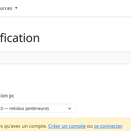
ources
fication
tion pc
es qu'avec un compte.
Créer un compte
ou
se connecter
.