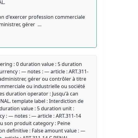
AL.
tion d'exercer profession commerciale
dministrer, gérer …
ering : 0 duration value : 5 duration
rrency : — notes : — article : ART.311-
administrer, gérer ou contrôler à titre
mmerciale ou industrielle ou société
es duration operator : Jusqu'à can
NAL. template label : Interdiction de
ration value : 5 duration unit :
 : — notes : — article : ART.311-14
ou son produit category : Peine
n definitive : False amount value : —
e.
article : ART.311-14 C.PENAL.