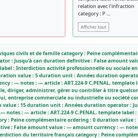
relation avec l'infraction
category : P …
Afficher tout
iviques civils et de famille category : Peine complémentai
ator : Jusqu'à can duration definitive : False amount va
abel : Interdiction activité professionnelle ou sociale en
ation value : 5 duration unit : Années duration operator 
y : — notes : — article : ART.224-9 C.PENAL. template la
e, diriger, administrer, gérer ou contrôler à titre quel
i, entreprise commerciale ou industrielle ou société co
value : 15 duration unit : Années duration operator : Jus
notes : — article : ART.224-9 C.PENAL. template label : 
ry : Peine complémentaire ordering : 0 duration value :
itive : False amount value : — amount currency : — notes
terdiction du territoire français category : Peine complém