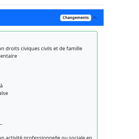
Changements
on droits civiques civils et de famille
entaire
'à
alse
L.
ion activité professionnelle ou sociale en