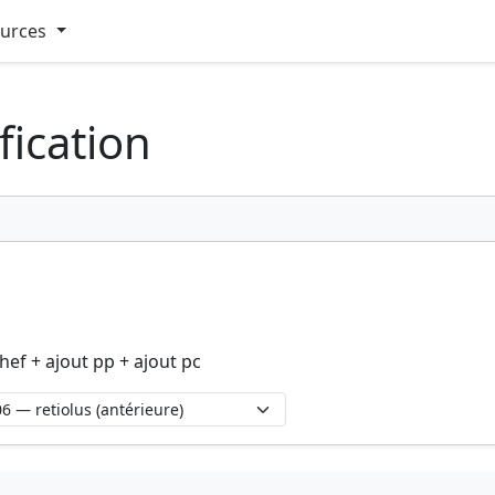
ources
fication
hef + ajout pp + ajout pc