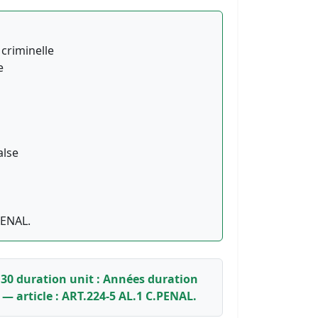
 criminelle
e
alse
PENAL.
: 30 duration unit : Années duration
— article : ART.224-5 AL.1 C.PENAL.