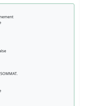
onnement
e
alse
CONSOMMAT.
e