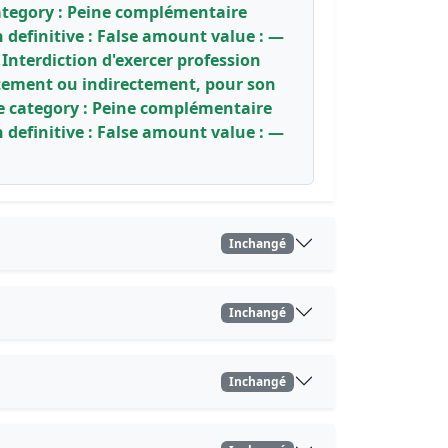
 category : Peine complémentaire
n definitive : False amount value : —
Interdiction d'exercer profession
ectement ou indirectement, pour son
e category : Peine complémentaire
n definitive : False amount value : —
Inchangé
Inchangé
Inchangé