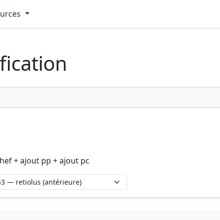
ources
fication
hef + ajout pp + ajout pc