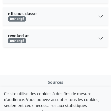
nfi sous classe
Inchangé
revoked at
Inchangé
Sources
NATINFo
Ce site utilise des cookies à des fins de mesure
data.gouv.fr
d’audience. Vous pouvez accepter tous les cookies,
Legifrance - API
seulement ceux nécessaires aux statistiques
Comment avez-vous découvert NATINFo ?