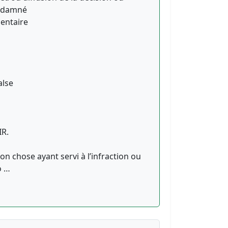
ondamné
entaire
alse
IR.
ion chose ayant servi à l’infraction ou
o …