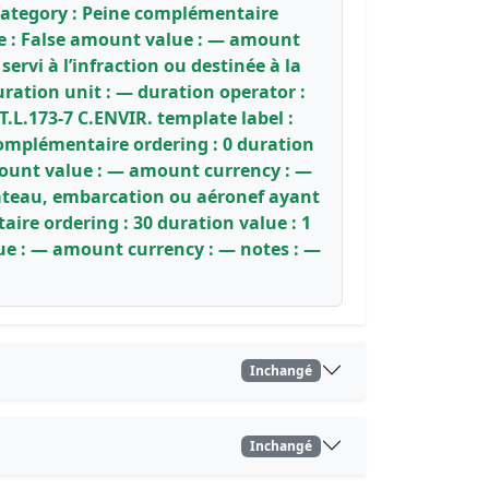
 category : Peine complémentaire
ive : False amount value : — amount
ervi à l’infraction ou destinée à la
ration unit : — duration operator :
.L.173-7 C.ENVIR. template label :
 complémentaire ordering : 0 duration
amount value : — amount currency : —
 bateau, embarcation ou aéronef ayant
ire ordering : 30 duration value : 1
lue : — amount currency : — notes : —
Inchangé
Inchangé