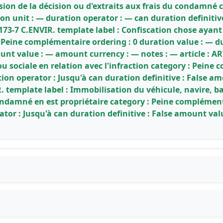
usion de la décision ou d'extraits aux frais du condamné
tion unit : — duration operator : — can duration definit
.173-7 C.ENVIR. template label : Confiscation chose ayant s
Peine complémentaire ordering : 0 duration value : — du
unt value : — amount currency : — notes : — article : ART
 ou sociale en relation avec l'infraction category : Peine
tion operator : Jusqu'à can duration definitive : False 
IR. template label : Immobilisation du véhicule, navire,
condamné en est propriétaire category : Peine complémenta
ator : Jusqu'à can duration definitive : False amount va