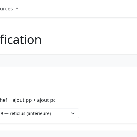
ources
fication
hef + ajout pp + ajout pc