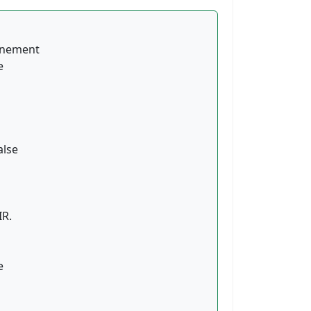
onnement
e
alse
IR.
e