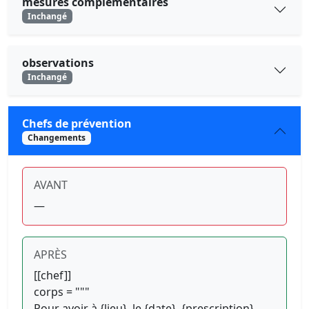
mesures complementaires
Inchangé
observations
Inchangé
Chefs de prévention
Changements
AVANT
—
APRÈS
[[chef]]
corps = """
Pour avoir à {lieu}, le {date}, {prescription},