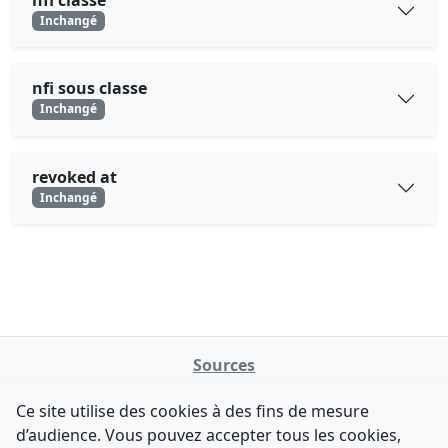
nfi classe
Inchangé
nfi sous classe
Inchangé
revoked at
Inchangé
Sources
NATINFo
Ce site utilise des cookies à des fins de mesure
data.gouv.fr
d’audience. Vous pouvez accepter tous les cookies,
Legifrance - API