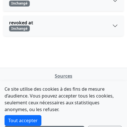
Inchangé
revoked at
Inchangé
Sources
NATINFo
Ce site utilise des cookies à des fins de mesure
data.gouv.fr
d’audience. Vous pouvez accepter tous les cookies,
Legifrance - API
seulement ceux nécessaires aux statistiques
Comment avez-vous découvert NATINFo ?
Contact
anonymes, ou les refuser.
Une courte réponse suffit (500 caractères max).
F-Droid
·
App Store
·
Google Play
·
Linux
Tout accepter
Tchap