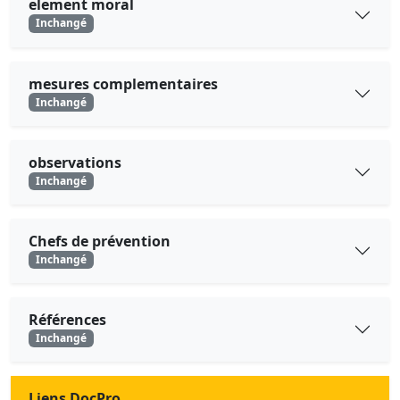
element moral
Inchangé
mesures complementaires
Inchangé
observations
Inchangé
Chefs de prévention
Inchangé
Références
Inchangé
Liens DocPro