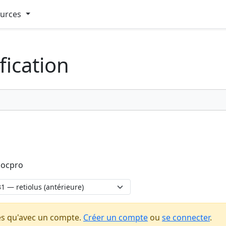
ources
fication
docpro
es qu'avec un compte.
Créer un compte
ou
se connecter
.