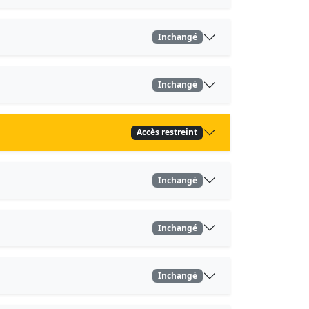
Inchangé
Inchangé
Accès restreint
Inchangé
Inchangé
Inchangé