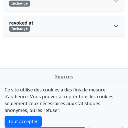
Inchangé
revoked at
Inchangé
Sources
NATINFo
Ce site utilise des cookies à des fins de mesure
data.gouv.fr
d’audience. Vous pouvez accepter tous les cookies,
Legifrance - API
seulement ceux nécessaires aux statistiques
Comment avez-vous découvert NATINFo ?
Contact
anonymes, ou les refuser.
Une courte réponse suffit (500 caractères max).
F-Droid
·
App Store
·
Google Play
·
Linux
Tout accepter
Tchap