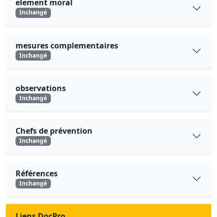
element moral
Inchangé
mesures complementaires
Inchangé
observations
Inchangé
Chefs de prévention
Inchangé
Références
Inchangé
Liens DocPro