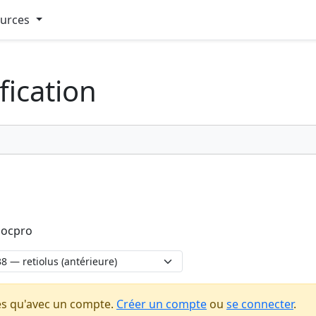
ources
fication
docpro
es qu'avec un compte.
Créer un compte
ou
se connecter
.