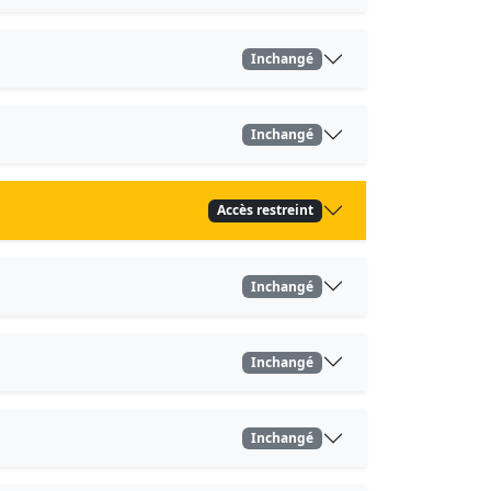
Inchangé
Inchangé
Accès restreint
Inchangé
Inchangé
Inchangé