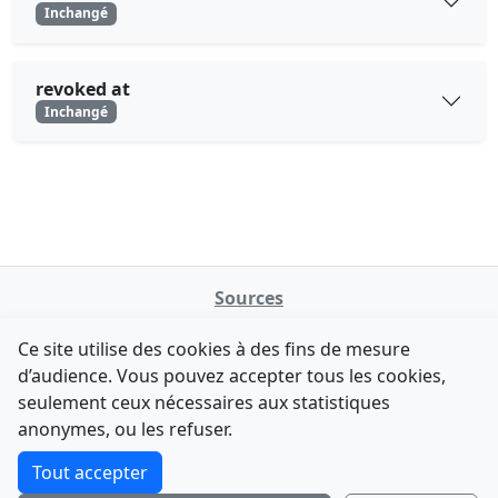
Inchangé
revoked at
Inchangé
Sources
NATINFo
Ce site utilise des cookies à des fins de mesure
data.gouv.fr
d’audience. Vous pouvez accepter tous les cookies,
Legifrance - API
seulement ceux nécessaires aux statistiques
Comment avez-vous découvert NATINFo ?
Contact
anonymes, ou les refuser.
Une courte réponse suffit (500 caractères max).
F-Droid
·
App Store
·
Google Play
·
Linux
Tout accepter
Tchap