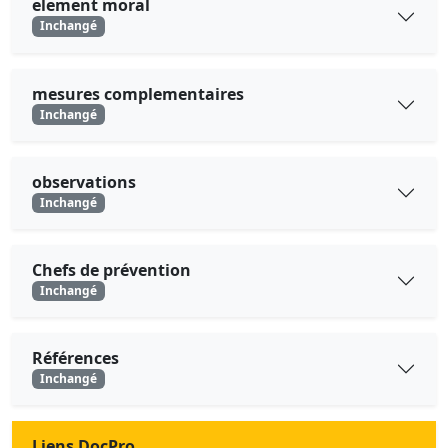
element moral
Inchangé
mesures complementaires
Inchangé
observations
Inchangé
Chefs de prévention
Inchangé
Références
Inchangé
Liens DocPro