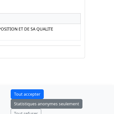
OSITION ET DE SA QUALITE
Contact
Tout accepter
F-Droid
·
App Store
·
Google Play
·
Linux
Statistiques anonymes seulement
Tchap
Envoyer
Ignorer
Tout refuser