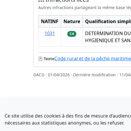
Autres infractions partageant la même base lé
NATINF
Nature
Qualification simpli
1031
DETERMINATION DU 
C4
HYGIENIQUE ET SAN
Code rural et de la pêche maritime
Texte
DACG : 01/04/2026 · Dernière modification : 11/04
Sources
NATINFo
Ce site utilise des cookies à des fins de mesure d’audie
data.gouv.fr
nécessaires aux statistiques anonymes, ou les refuser.
Comment avez-vous découvert NATINFo ?
Legifrance - API