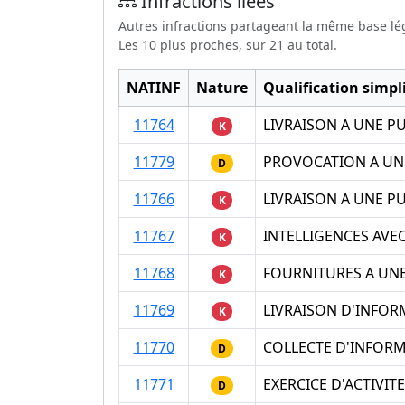
Infractions liées
Autres infractions partageant la même base lé
Les 10 plus proches, sur 21 au total.
NATINF
Nature
Qualification simpli
11764
LIVRAISON A UNE P
K
11779
PROVOCATION A UN 
D
11766
LIVRAISON A UNE P
K
11767
INTELLIGENCES AVE
K
11768
FOURNITURES A UNE
K
11769
LIVRAISON D'INFOR
K
11770
COLLECTE D'INFORM
D
11771
EXERCICE D'ACTIVI
D