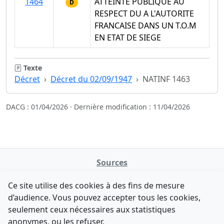
1464
ATTEINTE PUBLIQUE AU
D
RESPECT DU A L'AUTORITE
FRANCAISE DANS UN T.O.M
EN ETAT DE SIEGE
Texte
Décret
Décret du 02/09/1947
NATINF 1463
DACG : 01/04/2026 · Dernière modification : 11/04/2026
Sources
NATINFo
Ce site utilise des cookies à des fins de mesure
data.gouv.fr
d’audience. Vous pouvez accepter tous les cookies,
Legifrance - API
seulement ceux nécessaires aux statistiques
Comment avez-vous découvert NATINFo ?
Contact
anonymes, ou les refuser.
Une courte réponse suffit (500 caractères max).