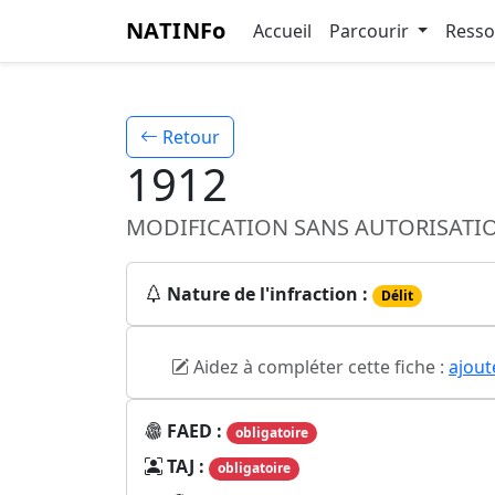
NATINFo
Accueil
Parcourir
Ress
Retour
1912
MODIFICATION SANS AUTORISATIO
Nature de l'infraction :
Délit
Aidez à compléter cette fiche :
ajout
FAED :
obligatoire
TAJ :
obligatoire