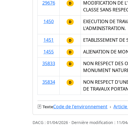
29676
MODIFICATION DE L
D
CLASSE SANS RESPE
1450
EXECUTION DE TRAV
D
L'ADMINISTRATION.
1451
ETABLISSEMENT DE 
D
1455
ALIENATION DE MON
D
35833
NON RESPECT DES O
D
MONUMENT NATUREL
35834
NON RESPECT D'UNE
D
DE TRAVAUX PORTAN
Code de l'environnement
Articl
Texte
DACG : 01/04/2026 · Dernière modification : 11/04