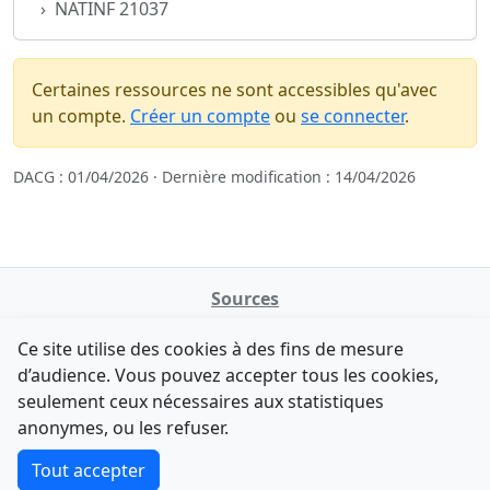
NATINF 21037
Certaines ressources ne sont accessibles qu'avec
un compte.
Créer un compte
ou
se connecter
.
DACG : 01/04/2026 · Dernière modification : 14/04/2026
Sources
NATINFo
Ce site utilise des cookies à des fins de mesure
data.gouv.fr
d’audience. Vous pouvez accepter tous les cookies,
Legifrance - API
seulement ceux nécessaires aux statistiques
Comment avez-vous découvert NATINFo ?
Contact
anonymes, ou les refuser.
Une courte réponse suffit (500 caractères max).
F-Droid
·
App Store
·
Google Play
·
Linux
Tout accepter
Tchap