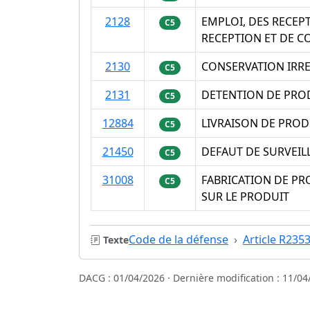
2128
EMPLOI, DES RECEP
C5
RECEPTION ET DE 
2130
CONSERVATION IRRE
C5
2131
DETENTION DE PROD
C5
12884
LIVRAISON DE PROD
C5
21450
DEFAUT DE SURVEILL
C5
31008
FABRICATION DE PR
C5
SUR LE PRODUIT
Code de la défense
Article R235
Texte
DACG : 01/04/2026 · Dernière modification : 11/04