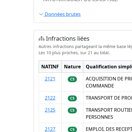
Données brutes
Infractions liées
Autres infractions partageant la même base lé
Les 10 plus proches, sur 21 au total.
NATINF
Nature
Qualification simpli
2121
ACQUISITION DE PRO
C5
COMMANDE
2122
TRANSPORT DE PROD
C5
2125
TRANSPORT ROUTIER
C5
PERSONNES
2127
EMPLOI, DES RECEP
C5