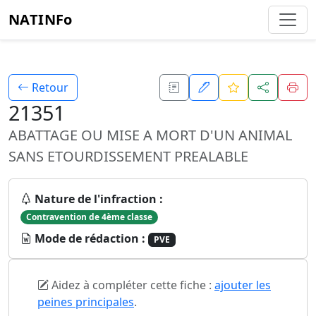
NATINFo
Retour
21351
ABATTAGE OU MISE A MORT D'UN ANIMAL
SANS ETOURDISSEMENT PREALABLE
Nature de l'infraction :
Contravention de 4ème classe
Mode de rédaction :
PVE
Aidez à compléter cette fiche :
ajouter les
peines principales
.