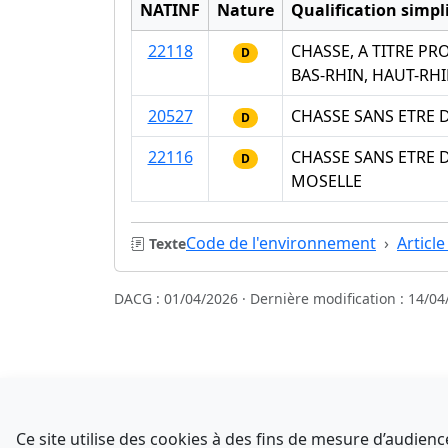
NATINF
Nature
Qualification simpli
22118
CHASSE, A TITRE P
D
BAS-RHIN, HAUT-RH
20527
CHASSE SANS ETRE 
D
22116
CHASSE SANS ETRE 
D
MOSELLE
Code de l'environnement
Articl
Texte
DACG : 01/04/2026 · Dernière modification : 14/04
Sources
NATINFo
Ce site utilise des cookies à des fins de mesure d’audie