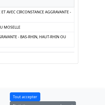
E ET AVEC CIRCONSTANCE AGGRAVANTE -
OU MOSELLE
RAVANTE - BAS-RHIN, HAUT-RHIN OU
Contact
Tout accepter
F-Droid
·
App Store
·
Google Play
·
Linux