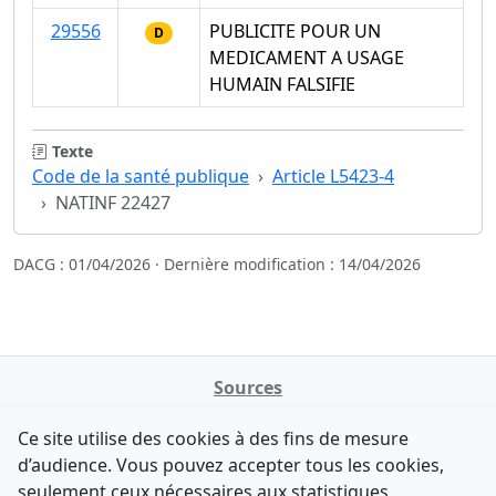
29556
PUBLICITE POUR UN
D
MEDICAMENT A USAGE
HUMAIN FALSIFIE
Texte
Code de la santé publique
Article L5423-4
NATINF 22427
DACG : 01/04/2026 · Dernière modification : 14/04/2026
Sources
NATINFo
Ce site utilise des cookies à des fins de mesure
data.gouv.fr
d’audience. Vous pouvez accepter tous les cookies,
Legifrance - API
seulement ceux nécessaires aux statistiques