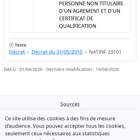
PERSONNE NON TITULAIRE
D'UN AGREMENT ET D'UN
CERTIFICAT DE
QUALIFICATION
Texte
Décret
Décret du 31/05/2010
NATINF 23101
DACG : 01/04/2026 · Dernière modification : 14/04/2026
Sources
NATINFo
Ce site utilise des cookies à des fins de mesure
data.gouv.fr
d’audience. Vous pouvez accepter tous les cookies,
Legifrance - API
seulement ceux nécessaires aux statistiques
Comment avez-vous découvert NATINFo ?