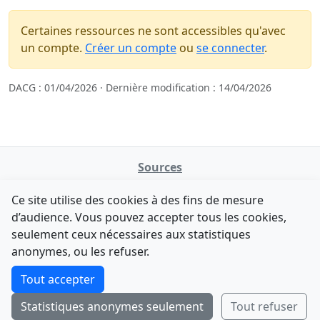
Certaines ressources ne sont accessibles qu'avec
un compte.
Créer un compte
ou
se connecter
.
DACG : 01/04/2026 · Dernière modification : 14/04/2026
Sources
NATINFo
Ce site utilise des cookies à des fins de mesure
data.gouv.fr
d’audience. Vous pouvez accepter tous les cookies,
Legifrance - API
seulement ceux nécessaires aux statistiques
Comment avez-vous découvert NATINFo ?
Contact
anonymes, ou les refuser.
Une courte réponse suffit (500 caractères max).
F-Droid
·
App Store
·
Google Play
·
Linux
Tout accepter
Tchap
Statistiques anonymes seulement
Tout refuser
Envoyer
Ignorer
© 2026
retiolus
— NATINFo