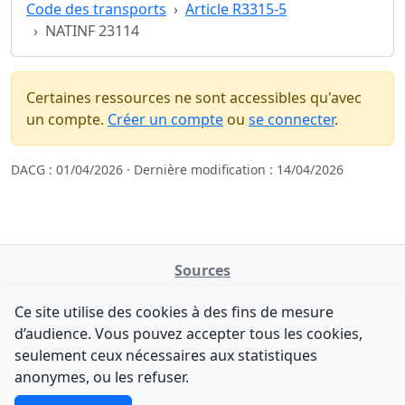
Code des transports
Article R3315-5
NATINF 23114
Certaines ressources ne sont accessibles qu'avec
un compte.
Créer un compte
ou
se connecter
.
DACG : 01/04/2026 · Dernière modification : 14/04/2026
Sources
NATINFo
Ce site utilise des cookies à des fins de mesure
data.gouv.fr
d’audience. Vous pouvez accepter tous les cookies,
Legifrance - API
seulement ceux nécessaires aux statistiques
Comment avez-vous découvert NATINFo ?
Contact
anonymes, ou les refuser.
Une courte réponse suffit (500 caractères max).
F-Droid
·
App Store
·
Google Play
·
Linux