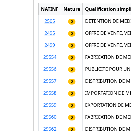
NATINF
Nature
Qualification simpli
2505
DETENTION DE MEDI
D
2495
OFFRE DE VENTE, V
D
2499
OFFRE DE VENTE, V
D
29554
FABRICATION DE ME
D
29556
PUBLICITE POUR UN
D
29557
DISTRIBUTION DE M
D
29558
IMPORTATION DE ME
D
29559
EXPORTATION DE ME
D
29560
FABRICATION DE ME
D
29562
DISTRIBUTION DE M
D