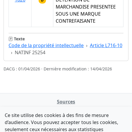
D
MARCHANDISE PRESENTEE
SOUS UNE MARQUE
CONTREFAISANTE
Texte
Code de la propriété intellectuelle
Article L716-10
NATINF 25254
DACG : 01/04/2026 · Dernière modification : 14/04/2026
Sources
NATINFo
Ce site utilise des cookies à des fins de mesure
data.gouv.fr
d’audience. Vous pouvez accepter tous les cookies,
Legifrance - API
seulement ceux nécessaires aux statistiques
Comment avez-vous découvert NATINFo ?