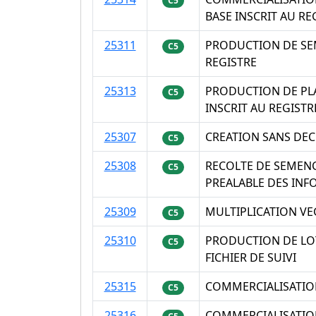
C5
BASE INSCRIT AU RE
25311
PRODUCTION DE SEM
C5
REGISTRE
25313
PRODUCTION DE PLA
C5
INSCRIT AU REGISTR
25307
CREATION SANS DEC
C5
25308
RECOLTE DE SEMENC
C5
PREALABLE DES INF
25309
MULTIPLICATION VE
C5
25310
PRODUCTION DE LOT
C5
FICHIER DE SUIVI
25315
COMMERCIALISATION
C5
25316
COMMERCIALISATIO