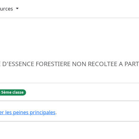
ources
'ESSENCE FORESTIERE NON RECOLTEE A PARTI
 5ème classe
er les peines principales
.