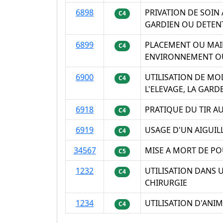
6898
PRIVATION DE SOIN
C4
GARDIEN OU DETEN
6899
PLACEMENT OU MAIN
C4
ENVIRONNEMENT OU
6900
UTILISATION DE MO
C4
L'ELEVAGE, LA GAR
6918
PRATIQUE DU TIR A
C4
6919
USAGE D'UN AIGUIL
C4
34567
MISE A MORT DE PO
C5
1232
UTILISATION DANS 
C4
CHIRURGIE
1234
UTILISATION D'ANI
C4