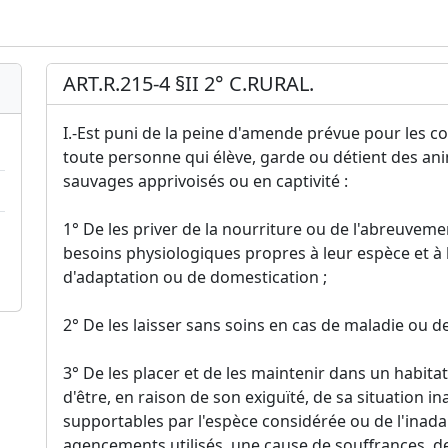
ART.R.215-4 §II 2° C.RURAL.
I.-Est puni de la peine d'amende prévue pour les con
toute personne qui élève, garde ou détient des 
sauvages apprivoisés ou en captivité :
1° De les priver de la nourriture ou de l'abreuveme
besoins physiologiques propres à leur espèce et à
d'adaptation ou de domestication ;
2° De les laisser sans soins en cas de maladie ou de
3° De les placer et de les maintenir dans un habit
d'être, en raison de son exiguïté, de sa situation 
supportables par l'espèce considérée ou de l'inadap
agencements utilisés, une cause de souffrances, de