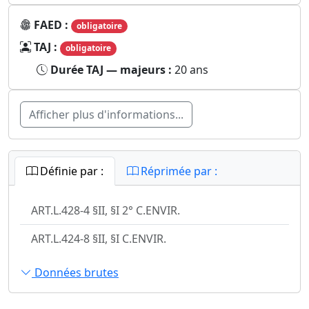
FAED :
obligatoire
TAJ :
obligatoire
Durée TAJ — majeurs :
20 ans
Afficher plus d'informations...
Définie par :
Réprimée par :
ART.L.428-4 §II, §I 2° C.ENVIR.
ART.L.424-8 §II, §I C.ENVIR.
Données brutes