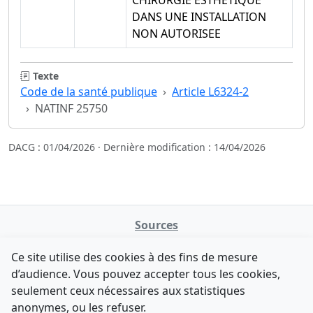
CHIRURGIE ESTHETIQUE
DANS UNE INSTALLATION
NON AUTORISEE
Texte
Code de la santé publique
Article L6324-2
NATINF 25750
DACG : 01/04/2026 · Dernière modification : 14/04/2026
Sources
NATINFo
Ce site utilise des cookies à des fins de mesure
data.gouv.fr
d’audience. Vous pouvez accepter tous les cookies,
Legifrance - API
seulement ceux nécessaires aux statistiques
Comment avez-vous découvert NATINFo ?
Contact
anonymes, ou les refuser.
Une courte réponse suffit (500 caractères max).