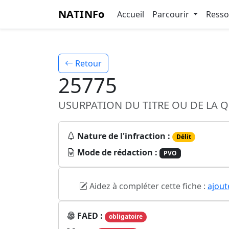
NATINFo
Accueil
Parcourir
Ress
Retour
25775
USURPATION DU TITRE OU DE LA 
Nature de l'infraction :
Délit
Mode de rédaction :
PVO
Aidez à compléter cette fiche :
ajout
FAED :
obligatoire