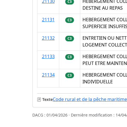
21130
HEBERGEMENT COLL
C3
DESTINE AU REPAS
21131
HEBERGEMENT COLLE
C3
SUPERFICIE INSUFFI
21132
ENTRETIEN OU NETTO
C3
LOGEMENT COLLECTI
21133
HEBERGEMENT COLLE
C3
PEUT ETRE MAINTEN
21134
HEBERGEMENT COLLE
C3
INDIVIDUELLE
Code rural et de la pêche maritime
Texte
DACG : 01/04/2026 · Dernière modification : 14/04