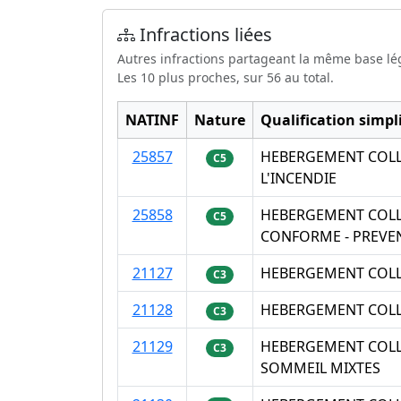
Infractions liées
Autres infractions partageant la même base lé
Les 10 plus proches, sur 56 au total.
NATINF
Nature
Qualification simpli
25857
HEBERGEMENT COLLE
C5
L'INCENDIE
25858
HEBERGEMENT COLLE
C5
CONFORME - PREVEN
21127
HEBERGEMENT COLLE
C3
21128
HEBERGEMENT COLLE
C3
21129
HEBERGEMENT COLLE
C3
SOMMEIL MIXTES