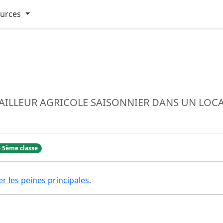
ources
VAILLEUR AGRICOLE SAISONNIER DANS UN LO
 5ème classe
er les peines principales
.