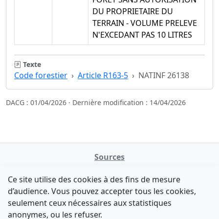
DU PROPRIETAIRE DU
TERRAIN - VOLUME PRELEVE
N'EXCEDANT PAS 10 LITRES
Texte
Code forestier
Article R163-5
NATINF 26138
DACG : 01/04/2026 · Dernière modification : 14/04/2026
Sources
NATINFo
Ce site utilise des cookies à des fins de mesure
data.gouv.fr
d’audience. Vous pouvez accepter tous les cookies,
Legifrance - API
seulement ceux nécessaires aux statistiques
Comment avez-vous découvert NATINFo ?
Contact
anonymes, ou les refuser.
Une courte réponse suffit (500 caractères max).