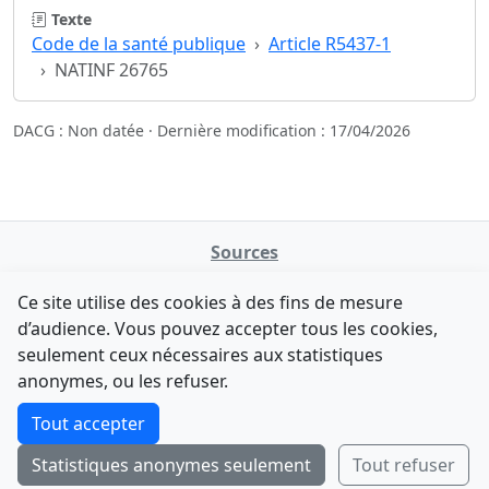
Texte
Code de la santé publique
Article R5437-1
NATINF 26765
DACG : Non datée · Dernière modification : 17/04/2026
Sources
NATINFo
Ce site utilise des cookies à des fins de mesure
data.gouv.fr
d’audience. Vous pouvez accepter tous les cookies,
Legifrance - API
seulement ceux nécessaires aux statistiques
Comment avez-vous découvert NATINFo ?
Contact
anonymes, ou les refuser.
Une courte réponse suffit (500 caractères max).
F-Droid
·
App Store
·
Google Play
·
Linux
Tout accepter
Tchap
Statistiques anonymes seulement
Tout refuser
Envoyer
Ignorer
© 2026
retiolus
— NATINFo