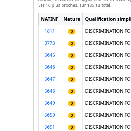
Les 10 plus proches, sur 185 au total.
NATINF
Nature
Qualification simpli
1811
DISCRIMINATION FO
D
3773
DISCRIMINATION FO
D
5645
DISCRIMINATION FO
D
5646
DISCRIMINATION FO
D
5647
DISCRIMINATION FO
D
5648
DISCRIMINATION FO
D
5649
DISCRIMINATION FON
D
5650
DISCRIMINATION FON
D
5651
DISCRIMINATION FO
D