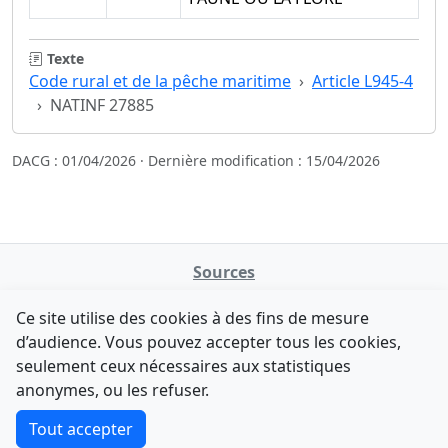
Texte
Code rural et de la pêche maritime
Article L945-4
NATINF 27885
DACG : 01/04/2026 · Dernière modification : 15/04/2026
Sources
NATINFo
Ce site utilise des cookies à des fins de mesure
data.gouv.fr
d’audience. Vous pouvez accepter tous les cookies,
Legifrance - API
seulement ceux nécessaires aux statistiques
Comment avez-vous découvert NATINFo ?
Contact
anonymes, ou les refuser.
Une courte réponse suffit (500 caractères max).
F-Droid
·
App Store
·
Google Play
·
Linux
Tout accepter
Tchap