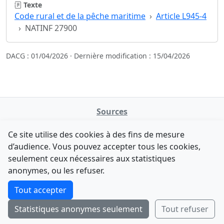
Texte
Code rural et de la pêche maritime
Article L945-4
NATINF 27900
DACG : 01/04/2026 · Dernière modification : 15/04/2026
Sources
NATINFo
Ce site utilise des cookies à des fins de mesure
data.gouv.fr
d’audience. Vous pouvez accepter tous les cookies,
Legifrance - API
seulement ceux nécessaires aux statistiques
Comment avez-vous découvert NATINFo ?
Contact
anonymes, ou les refuser.
Une courte réponse suffit (500 caractères max).
F-Droid
·
App Store
·
Google Play
·
Linux
Tout accepter
Tchap
Statistiques anonymes seulement
Tout refuser
Envoyer
Ignorer
© 2026
retiolus
— NATINFo
Code source sous licence GPL v3+