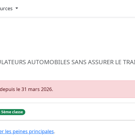
ources
LATEURS AUTOMOBILES SANS ASSURER LE TRAI
depuis le 31 mars 2026.
 5ème classe
er les peines principales
.