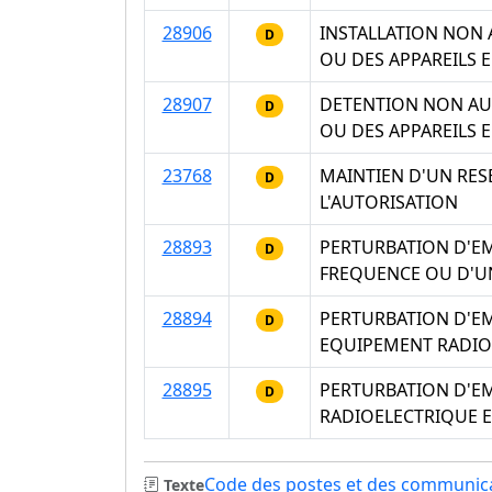
28906
INSTALLATION NON 
D
OU DES APPAREILS 
28907
DETENTION NON AUT
D
OU DES APPAREILS 
23768
MAINTIEN D'UN RE
D
L'AUTORISATION
28893
PERTURBATION D'EM
D
FREQUENCE OU D'UN
28894
PERTURBATION D'EM
D
EQUIPEMENT RADIO
28895
PERTURBATION D'EM
D
RADIOELECTRIQUE 
Code des postes et des communica
Texte