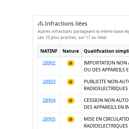
Infractions liées
Autres infractions partageant la même base lé
Les 10 plus proches, sur 17 au total.
NATINF
Nature
Qualification simpli
28902
IMPORTATION NON A
D
OU DES APPAREILS 
28903
PUBLICITE NON AUT
D
RADIOELECTRIQUES 
28904
CESSION NON AUTOR
D
DES APPAREILS EN 
28905
MISE EN CIRCULATI
D
RADIOELECTRIQUES 