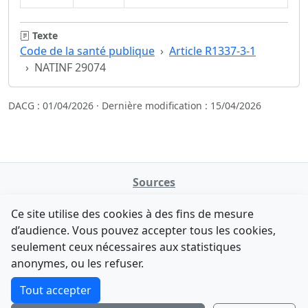
Texte
Code de la santé publique
Article R1337-3-1
NATINF 29074
DACG : 01/04/2026 · Dernière modification : 15/04/2026
Sources
NATINFo
Ce site utilise des cookies à des fins de mesure
data.gouv.fr
d’audience. Vous pouvez accepter tous les cookies,
Legifrance - API
seulement ceux nécessaires aux statistiques
Comment avez-vous découvert NATINFo ?
Contact
anonymes, ou les refuser.
Une courte réponse suffit (500 caractères max).
F-Droid
·
App Store
·
Google Play
·
Linux
Tout accepter
Tchap