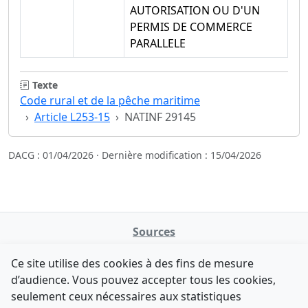
AUTORISATION OU D'UN
PERMIS DE COMMERCE
PARALLELE
Texte
Code rural et de la pêche maritime
Article L253-15
NATINF 29145
DACG : 01/04/2026 · Dernière modification : 15/04/2026
Sources
NATINFo
Ce site utilise des cookies à des fins de mesure
data.gouv.fr
d’audience. Vous pouvez accepter tous les cookies,
Legifrance - API
seulement ceux nécessaires aux statistiques
Comment avez-vous découvert NATINFo ?