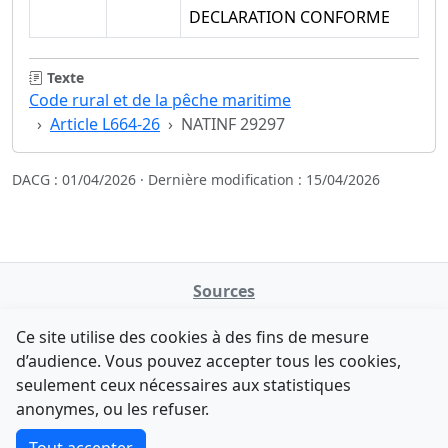
DECLARATION CONFORME
Texte
Code rural et de la pêche maritime
Article L664-26
NATINF 29297
DACG : 01/04/2026 · Dernière modification : 15/04/2026
Sources
NATINFo
Ce site utilise des cookies à des fins de mesure
data.gouv.fr
d’audience. Vous pouvez accepter tous les cookies,
Legifrance - API
seulement ceux nécessaires aux statistiques
Comment avez-vous découvert NATINFo ?
Contact
anonymes, ou les refuser.
Une courte réponse suffit (500 caractères max).
F-Droid
·
App Store
·
Google Play
·
Linux