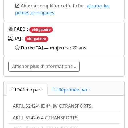
Aidez à compléter cette fiche :
ajouter les
peines principales
.
FAED :
obligatoire
TAJ :
obligatoire
Durée TAJ — majeurs :
20 ans
Afficher plus d'informations...
Définie par :
Réprimée par :
ART.L.5242-4 §I 4°, §V C.TRANSPORTS.
ART.L.5242-6-4 C.TRANSPORTS.