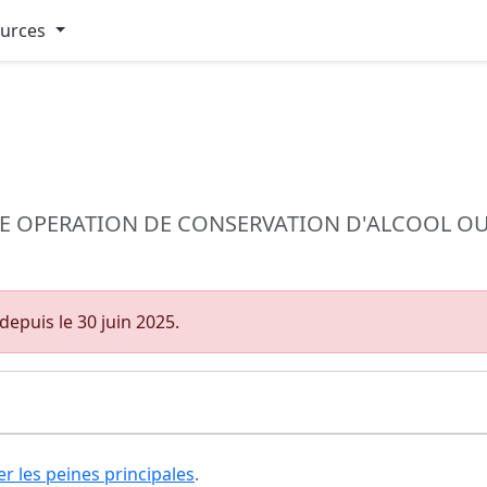
ources
 OPERATION DE CONSERVATION D'ALCOOL OU
epuis le 30 juin 2025.
er les peines principales
.