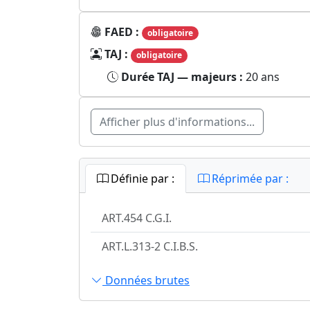
FAED :
obligatoire
TAJ :
obligatoire
Durée TAJ — majeurs :
20 ans
Afficher plus d'informations...
Définie par :
Réprimée par :
ART.454 C.G.I.
ART.L.313-2 C.I.B.S.
Données brutes