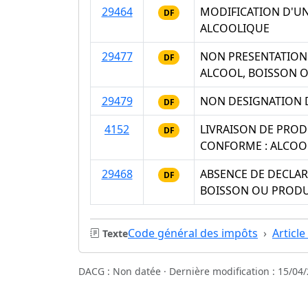
29464
MODIFICATION D'U
DF
ALCOOLIQUE
29477
NON PRESENTATION 
DF
ALCOOL, BOISSON 
29479
NON DESIGNATION D
DF
4152
LIVRAISON DE PROD
DF
CONFORME : ALCOO
29468
ABSENCE DE DECLAR
DF
BOISSON OU PRODU
Code général des impôts
Article
Texte
DACG : Non datée · Dernière modification : 15/04