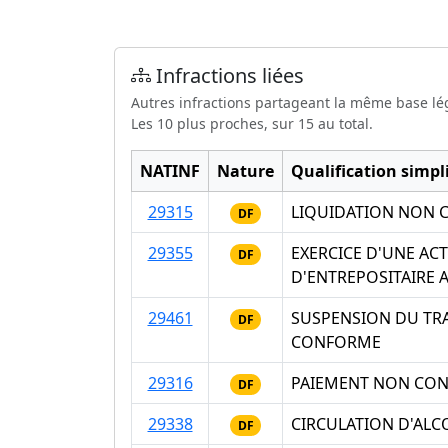
Infractions liées
Autres infractions partageant la même base lé
Les 10 plus proches, sur 15 au total.
NATINF
Nature
Qualification simpli
29315
LIQUIDATION NON C
DF
29355
EXERCICE D'UNE ACT
DF
D'ENTREPOSITAIRE 
29461
SUSPENSION DU TR
DF
CONFORME
29316
PAIEMENT NON CONF
DF
29338
CIRCULATION D'AL
DF