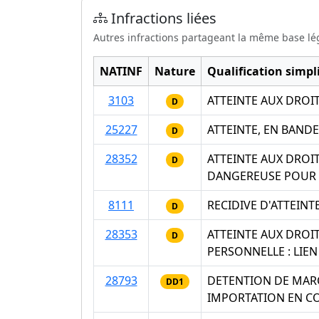
Infractions liées
Autres infractions partageant la même base lé
NATINF
Nature
Qualification simpli
3103
ATTEINTE AUX DROI
D
25227
ATTEINTE, EN BAND
D
28352
ATTEINTE AUX DROI
D
DANGEREUSE POUR L
8111
RECIDIVE D'ATTEIN
D
28353
ATTEINTE AUX DROI
D
PERSONNELLE : LIEN
28793
DETENTION DE MARC
DD1
IMPORTATION EN C