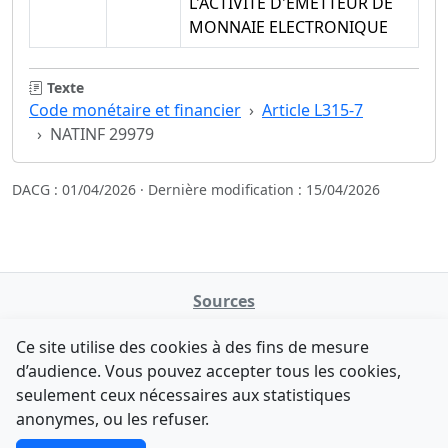
L'ACTIVITE D'EMETTEUR DE
MONNAIE ELECTRONIQUE
Texte
Code monétaire et financier
Article L315-7
NATINF 29979
DACG : 01/04/2026 · Dernière modification : 15/04/2026
Sources
NATINFo
Ce site utilise des cookies à des fins de mesure
data.gouv.fr
d’audience. Vous pouvez accepter tous les cookies,
Legifrance - API
seulement ceux nécessaires aux statistiques
Comment avez-vous découvert NATINFo ?
Contact
anonymes, ou les refuser.
Une courte réponse suffit (500 caractères max).
F-Droid
·
App Store
·
Google Play
·
Linux