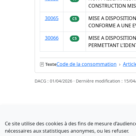
CONSTRUCTION MIS
30065
MISE A DISPOSITI
C5
CONFORME A UNE E
30066
MISE A DISPOSITIO
C5
PERMETTANT L'IDEN
Code de la consommation
Artic
Texte
DACG : 01/04/2026 · Dernière modification : 15/04
Sources
NATINFo
Ce site utilise des cookies à des fins de mesure d’audie
data.gouv.fr
nécessaires aux statistiques anonymes, ou les refuser.
Comment avez-vous découvert NATINFo ?