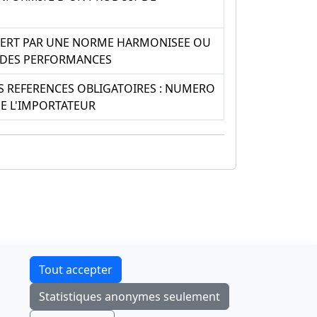
UVERT PAR UNE NORME HARMONISEE OU
 DES PERFORMANCES
S REFERENCES OBLIGATOIRES : NUMERO
E L'IMPORTATEUR
Contact
Tout accepter
F-Droid
·
App Store
·
Google Play
·
Linux
Statistiques anonymes seulement
Tchap